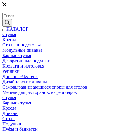
КАТАЛОГ
Стулья
Кресла
Столы и подстолья
Модульные диваны
Барные стулья
Декоративные подушки
Кровати и изголовья
Реплики
Диваны «Честер»
Дизайнерские диваны
Самовыравнивающиеся опоры для столов
Мебель для ресторанов, кафе и баров
Стулья
Барные стулья
Кресла
Диваны
Столы
Подушки
Пуфы и банкетки