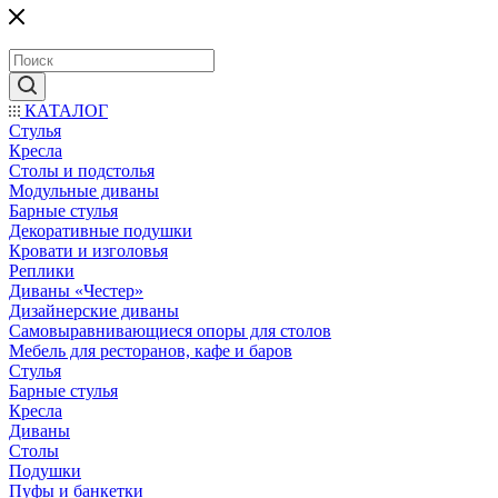
КАТАЛОГ
Стулья
Кресла
Столы и подстолья
Модульные диваны
Барные стулья
Декоративные подушки
Кровати и изголовья
Реплики
Диваны «Честер»
Дизайнерские диваны
Самовыравнивающиеся опоры для столов
Мебель для ресторанов, кафе и баров
Стулья
Барные стулья
Кресла
Диваны
Столы
Подушки
Пуфы и банкетки