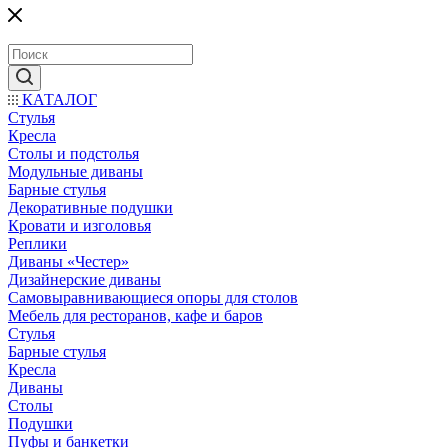
КАТАЛОГ
Стулья
Кресла
Столы и подстолья
Модульные диваны
Барные стулья
Декоративные подушки
Кровати и изголовья
Реплики
Диваны «Честер»
Дизайнерские диваны
Самовыравнивающиеся опоры для столов
Мебель для ресторанов, кафе и баров
Стулья
Барные стулья
Кресла
Диваны
Столы
Подушки
Пуфы и банкетки