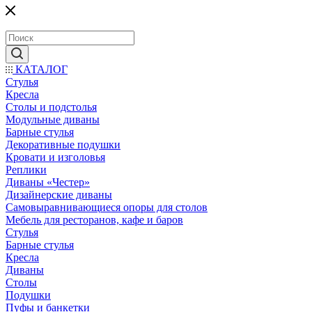
КАТАЛОГ
Стулья
Кресла
Столы и подстолья
Модульные диваны
Барные стулья
Декоративные подушки
Кровати и изголовья
Реплики
Диваны «Честер»
Дизайнерские диваны
Самовыравнивающиеся опоры для столов
Мебель для ресторанов, кафе и баров
Стулья
Барные стулья
Кресла
Диваны
Столы
Подушки
Пуфы и банкетки