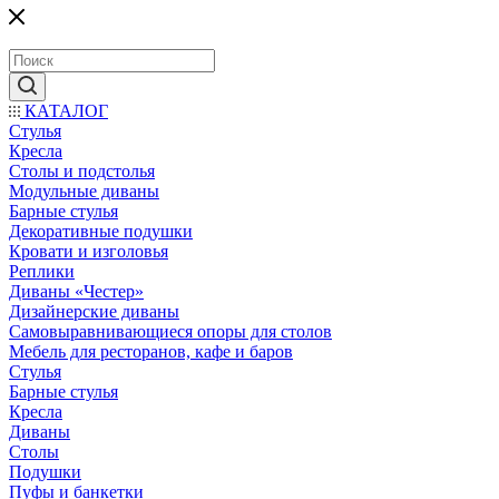
КАТАЛОГ
Стулья
Кресла
Столы и подстолья
Модульные диваны
Барные стулья
Декоративные подушки
Кровати и изголовья
Реплики
Диваны «Честер»
Дизайнерские диваны
Самовыравнивающиеся опоры для столов
Мебель для ресторанов, кафе и баров
Стулья
Барные стулья
Кресла
Диваны
Столы
Подушки
Пуфы и банкетки