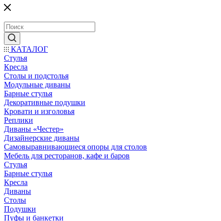
КАТАЛОГ
Стулья
Кресла
Столы и подстолья
Модульные диваны
Барные стулья
Декоративные подушки
Кровати и изголовья
Реплики
Диваны «Честер»
Дизайнерские диваны
Самовыравнивающиеся опоры для столов
Мебель для ресторанов, кафе и баров
Стулья
Барные стулья
Кресла
Диваны
Столы
Подушки
Пуфы и банкетки