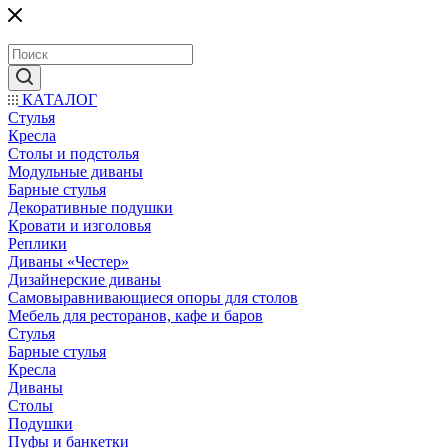
КАТАЛОГ
Стулья
Кресла
Столы и подстолья
Модульные диваны
Барные стулья
Декоративные подушки
Кровати и изголовья
Реплики
Диваны «Честер»
Дизайнерские диваны
Самовыравнивающиеся опоры для столов
Мебель для ресторанов, кафе и баров
Стулья
Барные стулья
Кресла
Диваны
Столы
Подушки
Пуфы и банкетки