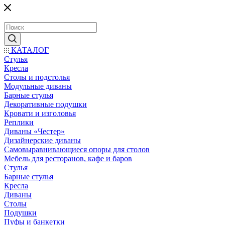
КАТАЛОГ
Стулья
Кресла
Столы и подстолья
Модульные диваны
Барные стулья
Декоративные подушки
Кровати и изголовья
Реплики
Диваны «Честер»
Дизайнерские диваны
Самовыравнивающиеся опоры для столов
Мебель для ресторанов, кафе и баров
Стулья
Барные стулья
Кресла
Диваны
Столы
Подушки
Пуфы и банкетки