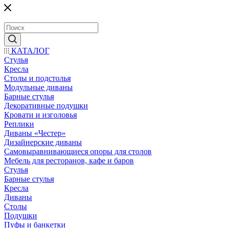
КАТАЛОГ
Стулья
Кресла
Столы и подстолья
Модульные диваны
Барные стулья
Декоративные подушки
Кровати и изголовья
Реплики
Диваны «Честер»
Дизайнерские диваны
Самовыравнивающиеся опоры для столов
Мебель для ресторанов, кафе и баров
Стулья
Барные стулья
Кресла
Диваны
Столы
Подушки
Пуфы и банкетки