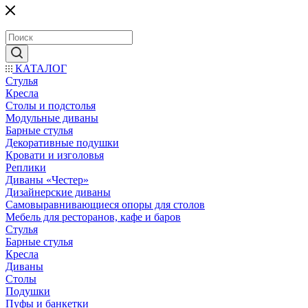
КАТАЛОГ
Стулья
Кресла
Столы и подстолья
Модульные диваны
Барные стулья
Декоративные подушки
Кровати и изголовья
Реплики
Диваны «Честер»
Дизайнерские диваны
Самовыравнивающиеся опоры для столов
Мебель для ресторанов, кафе и баров
Стулья
Барные стулья
Кресла
Диваны
Столы
Подушки
Пуфы и банкетки