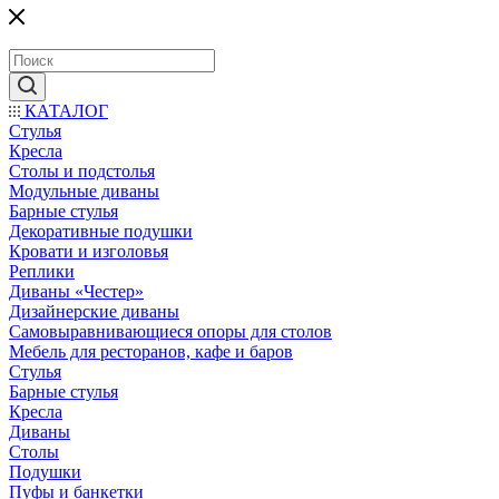
КАТАЛОГ
Стулья
Кресла
Столы и подстолья
Модульные диваны
Барные стулья
Декоративные подушки
Кровати и изголовья
Реплики
Диваны «Честер»
Дизайнерские диваны
Самовыравнивающиеся опоры для столов
Мебель для ресторанов, кафе и баров
Стулья
Барные стулья
Кресла
Диваны
Столы
Подушки
Пуфы и банкетки