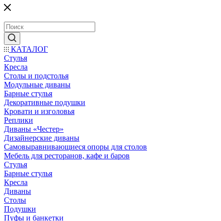
КАТАЛОГ
Стулья
Кресла
Столы и подстолья
Модульные диваны
Барные стулья
Декоративные подушки
Кровати и изголовья
Реплики
Диваны «Честер»
Дизайнерские диваны
Самовыравнивающиеся опоры для столов
Мебель для ресторанов, кафе и баров
Стулья
Барные стулья
Кресла
Диваны
Столы
Подушки
Пуфы и банкетки