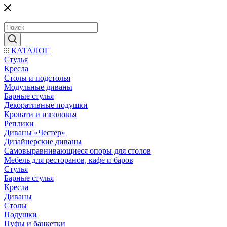
КАТАЛОГ
Стулья
Кресла
Столы и подстолья
Модульные диваны
Барные стулья
Декоративные подушки
Кровати и изголовья
Реплики
Диваны «Честер»
Дизайнерские диваны
Самовыравнивающиеся опоры для столов
Мебель для ресторанов, кафе и баров
Стулья
Барные стулья
Кресла
Диваны
Столы
Подушки
Пуфы и банкетки