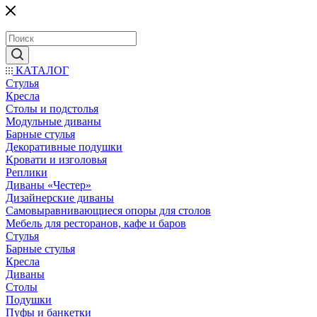
КАТАЛОГ
Стулья
Кресла
Столы и подстолья
Модульные диваны
Барные стулья
Декоративные подушки
Кровати и изголовья
Реплики
Диваны «Честер»
Дизайнерские диваны
Самовыравнивающиеся опоры для столов
Мебель для ресторанов, кафе и баров
Стулья
Барные стулья
Кресла
Диваны
Столы
Подушки
Пуфы и банкетки